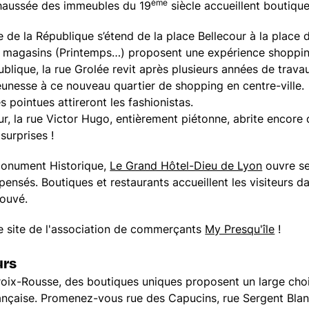
ème
-chaussée des immeubles du 19
siècle accueillent boutiqu
e de la République s’étend de la place Bellecour à la place 
 magasins (Printemps…) proposent une expérience shoppin
ublique, la rue Grolée revit après plusieurs années de trav
unesse à ce nouveau quartier de shopping en centre-ville.
 pointues attireront les fashionistas.
ur, la rue Victor Hugo, entièrement piétonne, abrite encore
surprises !
Monument Historique,
Le Grand Hôtel-Dieu de Lyon
ouvre se
ensés. Boutiques et restaurants accueillent les visiteurs da
rouvé.
le site de l'association de commerçants
My Presqu'île
!
urs
oix-Rousse, des boutiques uniques proposent un large choi
rançaise. Promenez-vous rue des Capucins, rue Sergent Bla