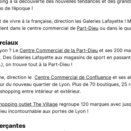
ping à la découverte des nouvelles tendances et des grands
s de l’époque !
 de vivre à la française, direction les Galeries Lafayette !
oilent dans le centre commercial de
Part-Dieu
ou dans le qu
rciaux
Lyon ? Le
Centre Commercial de la Part-Dieu
et ses 200 mag
… Des Galeries Lafayette aux magasins de sport en passant
, on trouve tout à la Part-Dieu !
e, direction le
Centre Commercial de Confluence
et ses a
ur du nouveau quartier de Lyon. Plus de 70 boutiques, 25 r
hopping entre intérieur et extérieur.
hopping outlet The Village
regroupe 120 marques avec jusq
lieu incontournable aux portes de Lyon !
erçantes