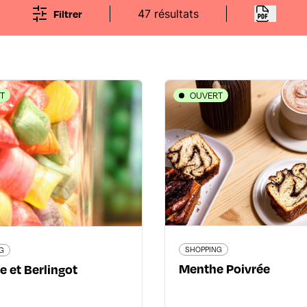
Filtrer
47 résultats
T
OUVERT
SHOPPING
iolette et Berlingot
Menthe P
age de l'Argue - 69002 Lyon
6 rue François Dauphin - 6
2ème
04 72 40 97 49
04 78 
www.violette-berlingot.com
menthe-poivreefr-99.web
SHOPPING
G
19 avis voyageurs
35 avis voyageur
Menthe Poivrée
e et Berlingot