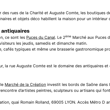
r des rues de la Charité et Auguste Comte, les boutiques d
uminaires et objets déco habillent la maison pour un intérieu
 antiquaires
ème
on, ce sont les
Puces du Canal
. Le 2
Marché aux Puces d
visiteurs les jeudis, samedis et dimanche matin.
ce, cafés typiques et même une brasserie gastronomique p
ur, la rue Auguste Comte est le domaine des antiquaires et 
 le
Marché de la Création
investit les bords de Saône dans 
 rencontre d’artistes peintres, sculpteurs ou artisans qui fo
éation, quai Romain Rolland, 69005 LYON. Accès Métro D a