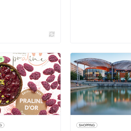
En savoir plus
En savoir
T
SHOPPING
Maison Pépin
Pôle de Commer
de Loisirs Conf
ours Gambetta - 69007 Lyon
7ème
112 cours Charlemagne
04 78 72 46 21
L
www.boutique-pepin.fr/
04 72 
www.westfield.com/fr/france/c
G
SHOPPING
22 avis voyageurs