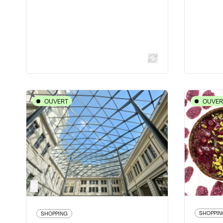
En savoir plus
OUVERT
OUVER
SHOPPING
Grand Hôtel-Dieu
1 place de l'Hôpital - 69002 Lyon
28 c
2ème
www.grand-hotel-dieu.com/
©
30 avis voyageurs
SHOPPIN
SHOPPING