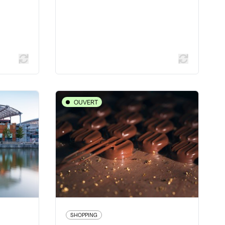
 plus
En savoir plus
OUVERT
SHOPPING
SHOPPING
ces et
Maison Bernachon
luence
42 cours Franklin Roosevelt - 69006
Lyon 6ème
 - 69002
04 78 24 37 98
yon 2ème
www.bernachon.com
31 32 80
onfluence
SHOPPING
304 avis voyageurs