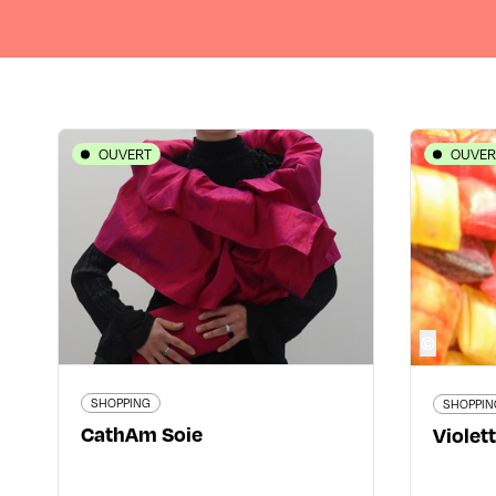
OUVERT
OUVER
SHOPPING
CathAm Soie
V
24 rue du Bœuf - 69005 Lyon 5ème
52, Pass
09 83 98 04 84
www.catham-soie.com
©
7 avis voyageurs
SHOPPING
SHOPPIN
CathAm Soie
Violett