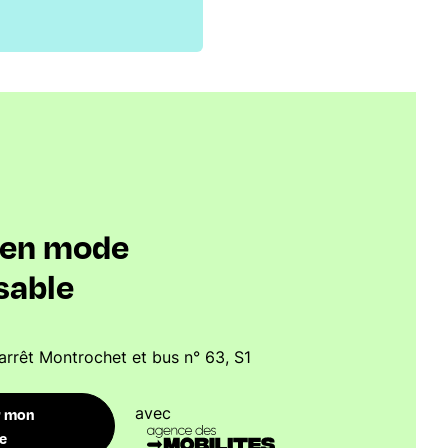
s en mode
sable
arrêt Montrochet et bus n° 63, S1
avec
r mon
re