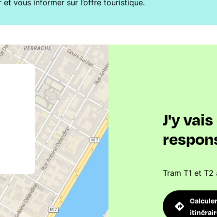
r et vous informer sur l’offre touristique.
J'y vai
respon
Tram T1 et T2 
Calcule
itinérai