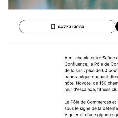
04 72 31 32 80
A mi-chemin entre Saône et
Confluence, le Pôle de Co
de loisirs : plus de 60 bou
panoramique donnant direc
hôtel Novotel de 150 chamb
mur d'escalade, fitness club
Le Pôle de Commerces et d
sous le signe de la détent
Viguier et d'une gigantesqu