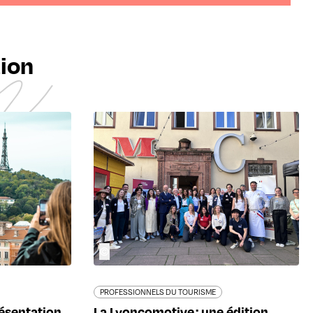
tion
©
PROFESSIONNELS DU TOURISME
résentation
La Lyoncomotive : une édition