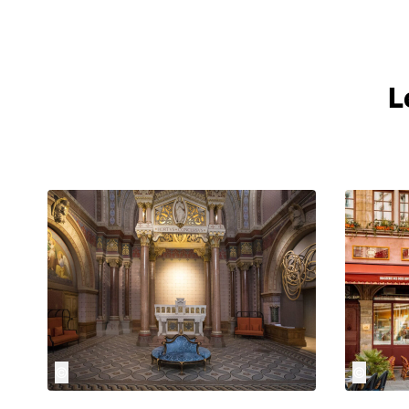
L
©
©