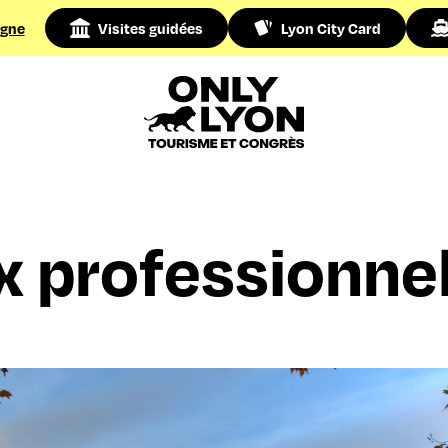
igne
Visites guidées
Lyon City Card
 professionne