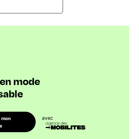
s en mode
sable
avec
r mon
re