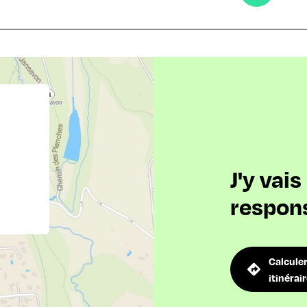
J'y vai
respon
Calcule
itinérai